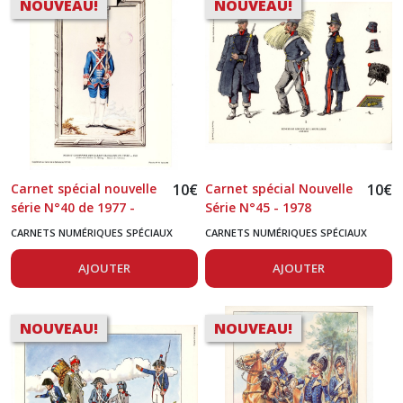
NOUVEAU!
NOUVEAU!
Carnet spécial nouvelle
10
€
Carnet spécial Nouvelle
10
€
série N°40 de 1977 -
Série N°45 - 1978
ARTILLEURS FRANCAIS
Artllleurs Français 1830-
CARNETS NUMÉRIQUES SPÉCIAUX
CARNETS NUMÉRIQUES SPÉCIAUX
1720 - 1830
1918
AJOUTER
AJOUTER
NOUVEAU!
NOUVEAU!