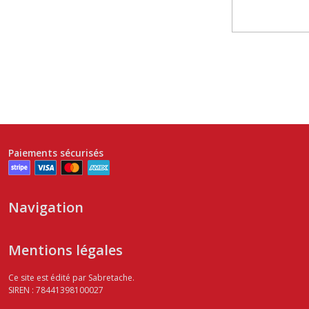
Paiements sécurisés
Navigation
Mentions légales
Ce site est édité par Sabretache.
SIREN : 78441398100027