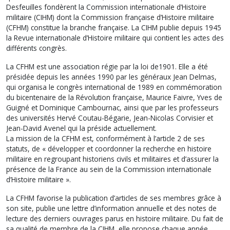
Desfeuilles fondèrent la Commission internationale d’Histoire
militaire (CIHM) dont la Commission française d’Histoire militaire
(CFHM) constitue la branche française. La CIHM publie depuis 1945
la Revue internationale d’Histoire militaire qui contient les actes des
différents congrès.
La CFHM est une association régie par la loi de1901. Elle a été
présidée depuis les années 1990 par les généraux Jean Delmas,
qui organisa le congrès international de 1989 en commémoration
du bicentenaire de la Révolution française, Maurice Faivre, Yves de
Guigné et Dominique Cambournac, ainsi que par les professeurs
des universités Hervé Coutau-Bégarie, Jean-Nicolas Corvisier et
Jean-David Avenel qui la préside actuellement.
La mission de la CFHM est, conformément à l’article 2 de ses
statuts, de « développer et coordonner la recherche en histoire
militaire en regroupant historiens civils et militaires et d’assurer la
présence de la France au sein de la Commission internationale
d’Histoire militaire ».
La CFHM favorise la publication d’articles de ses membres grâce à
son site, publie une lettre d’information annuelle et des notes de
lecture des derniers ouvrages parus en histoire militaire. Du fait de
sa qualité de membre de la CIHM, elle propose chaque année